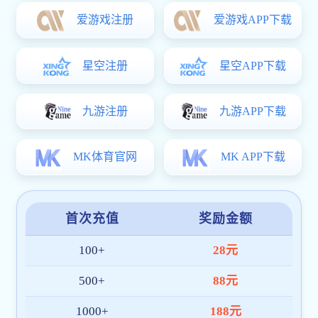
创立初心与品牌愿景
自创立之初，博雅棋牌就确立了“科技驱动体育创新”的发展
方向，融合赛事直播、数据分析与观赛互动体验，打造兼具
专业性与沉浸感的体育平台。 我们希望通过技术力量让博
雅棋牌官网-顶尖的真人在线娱乐游戏等体育内容更便捷、
更智能地触达全球用户。