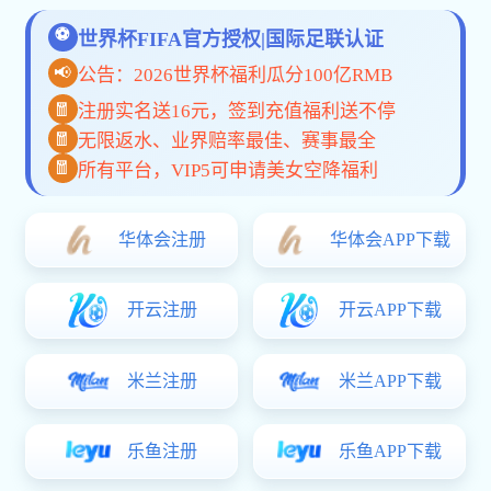
关于博雅棋牌
博雅棋牌是专注于体育赛事直播与互动体验的创新平台，致力于
为全球用户带来高速、安全与多样化的观赛服务体验，覆盖多语
种、多终端、多场景。